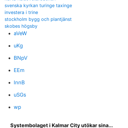
svenska kyrkan turinge taxinge
investera i trine
stockholm bygg och plantjänst
skobes högsby
aVeW
uKg
BNpV
EEm
InnB
uSGs
wp
Systembolaget i Kalmar City utökar sina...