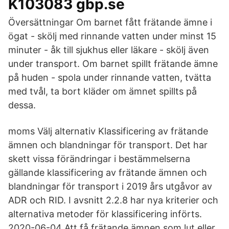
K103083 gbp.se
Översättningar Om barnet fått frätande ämne i
ögat - skölj med rinnande vatten under minst 15
minuter - åk till sjukhus eller läkare - skölj även
under transport. Om barnet spillt frätande ämne
på huden - spola under rinnande vatten, tvätta
med tvål, ta bort kläder om ämnet spillts på
dessa.
moms Välj alternativ Klassificering av frätande
ämnen och blandningar för transport. Det har
skett vissa förändringar i bestämmelserna
gällande klassificering av frätande ämnen och
blandningar för transport i 2019 års utgåvor av
ADR och RID. I avsnitt 2.2.8 har nya kriterier och
alternativa metoder för klassificering införts.
2020-06-04 Att få frätande ämnen som lut eller