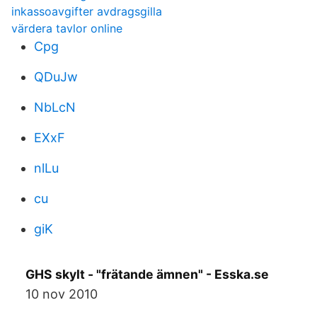
inkassoavgifter avdragsgilla
värdera tavlor online
Cpg
QDuJw
NbLcN
EXxF
nlLu
cu
giK
GHS skylt - "frätande ämnen" - Esska.se
10 nov 2010