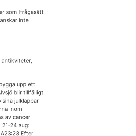
er som Ifrågasätt
ranskar inte
antikviteter,
bygga upp ett
ö blir tillfälligt
sina julklappar
erna inom
as av cancer
: 21-24 aug:
 A23:23 Efter