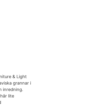
iture & Light
aviska grannar i
h inredning.
här lite
d