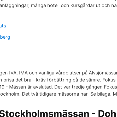
sanläggningar, många hotell och kursgårdar ut och näs
ats
dberg
gen IVA, IMA och vanliga vårdplatser på Älvsjömässa
h prisa det bra - kräv förbättring på de sämre. Fokus
9 - Mässan är avslutad. Det var tredje gången Foku
tockholm. Det två tidigare mässorna har Se bilaga. M
 Stockholmsmässan - Doh