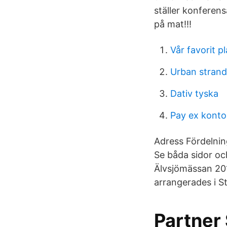
ställer konferen
på mat!!!
Vår favorit pl
Urban stran
Dativ tyska
Pay ex konto
Adress Fördelnin
Se båda sidor oc
Älvsjömässan 201
arrangerades i S
Partner