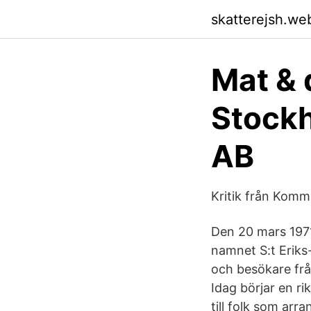
skatterejsh.we
Mat & 
Stockh
AB
Kritik från Komm
Den 20 mars 1971
namnet S:t Eriks
och besökare frå
Idag börjar en ri
till folk som arr