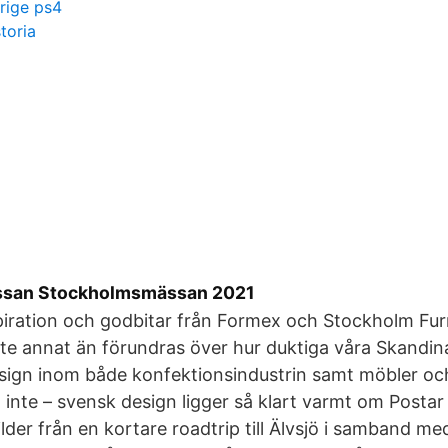
erige ps4
toria
ssan Stockholmsmässan 2021
piration och godbitar från Formex och Stockholm Furn
nte annat än förundras över hur duktiga våra Skandin
sign inom både konfektionsindustrin samt möbler oc
 inte – svensk design ligger så klart varmt om Postar 
ilder från en kortare roadtrip till Älvsjö i samband me