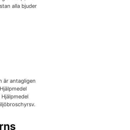
tan alla bjuder
n är antagligen
 Hjälpmedel
s Hjälpmedel
iljöbroschyrsv.
rns