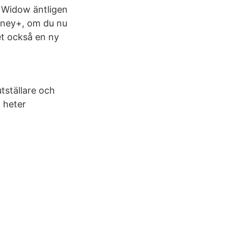
k Widow äntligen
isney+, om du nu
et också en ny
tställare och
g heter