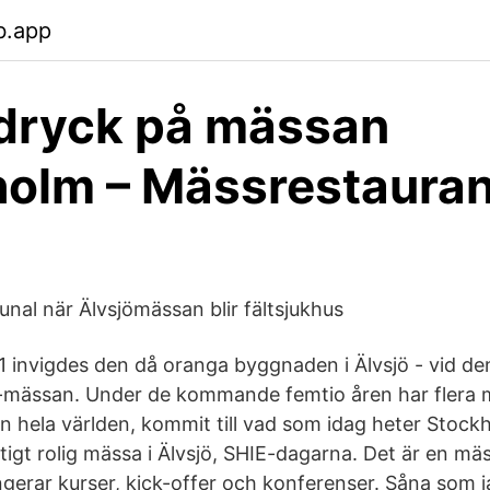
b.app
dryck på mässan
olm – Mässrestaura
unal när Älvsjömässan blir fältsjukhus
 invigdes den då oranga byggnaden i Älvsjö - vid de
-mässan. Under de kommande femtio åren har flera mi
n hela världen, kommit till vad som idag heter Stoc
ktigt rolig mässa i Älvsjö, SHIE-dagarna. Det är en mä
angerar kurser, kick-offer och konferenser. Såna som ja