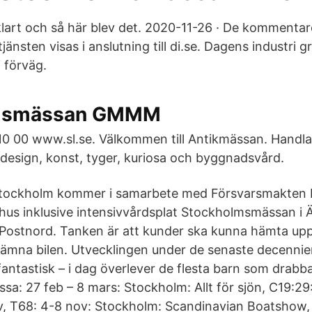
klart och så här blev det. 2020-11-26 · De kommentar
tjänsten visas i anslutning till di.se. Dagens industri g
 förväg.
msmässan GMMM
10 00 www.sl.se. Välkommen till Antikmässan. Handla 
design, konst, tyger, kuriosa och byggnadsvård.
 Stockholm kommer i samarbete med Försvarsmakten 
hus inklusive intensivvårdsplat Stockholmsmässan i Älvsj
ostnord. Tanken är att kunder ska kunna hämta upp 
lämna bilen. Utvecklingen under de senaste decenni
fantastisk – i dag överlever de flesta barn som drabb
sa: 27 feb – 8 mars: Stockholm: Allt för sjön, C19:29
v, T68: 4-8 nov: Stockholm: Scandinavian Boatshow,