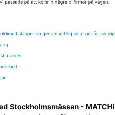
 passade på att kolla in några bilfirmor på vägen.
ldioxid släpper en genomsnittlig bil ut per år i sveri
oäng
ish names
mehrheit
sar
ted Stockholmsmässan - MATCHi