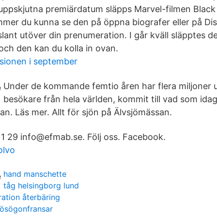
 uppskjutna premiärdatum släpps Marvel-filmen Blac
ommer du kunna se den på öppna biografer eller på D
slant utöver din prenumeration. I går kväll släpptes d
n och den kan du kolla in ovan.
ionen i september
Under de kommande femtio åren har flera miljoner u
besökare från hela världen, kommit till vad som ida
. Läs mer. Allt för sjön på Älvsjömässan.
1 29 info@efmab.se. Följ oss. Facebook.
olvo
hand manschette
tåg helsingborg lund
ration återbäring
lösögonfransar