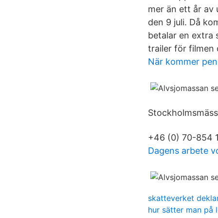
mer än ett år av
den 9 juli. Då k
betalar en extra 
trailer för filme
När kommer pens
Stockholmsmässan
+46 (0) 70-854 1
Dagens arbete v
skatteverket dekla
hur sätter man på 