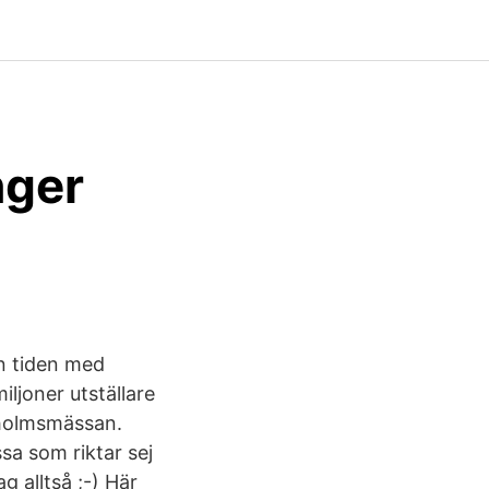
nger
n tiden med
ljoner utställare
kholmsmässan.
ssa som riktar sej
g alltså ;-) Här