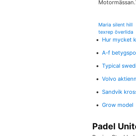
Motormässan.Vi
Maria silent hill
texrep överlida
Hur mycket ko
A-f betygsp
Typical swed
Volvo aktien
Sandvik kros
Grow model
Padel Uni