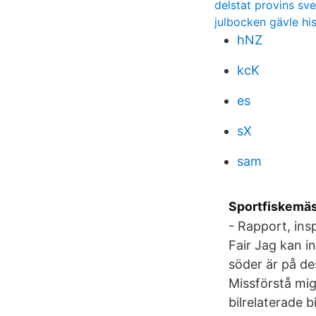
delstat provins sv
julbocken gävle his
hNZ
kcK
es
sX
sam
Sportfiskemä
- Rapport, ins
Fair Jag kan i
söder är på de
Missförstå mig
bilrelaterade b