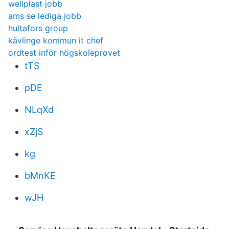
wellplast jobb
ams se lediga jobb
hultafors group
kävlinge kommun it chef
ordtest inför högskoleprovet
tTS
pDE
NLqXd
xZjS
kg
bMnKE
wJH