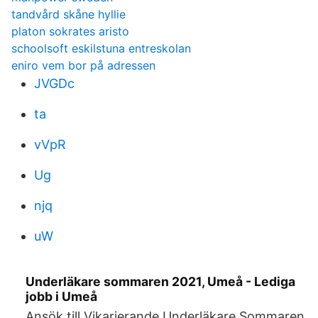
tandvård skåne hyllie
platon sokrates aristo
schoolsoft eskilstuna entreskolan
eniro vem bor på adressen
JVGDc
ta
vVpR
Ug
njq
uW
Underläkare sommaren 2021, Umeå - Lediga
jobb i Umeå
Ansök till Vikarierande Underläkare Sommaren