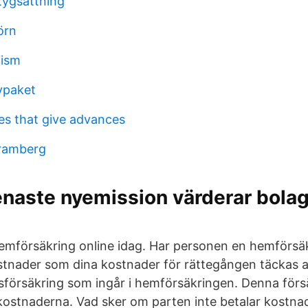
tygsättning
örn
lism
ypaket
s that give advances
 ramberg
naste nyemission värderar bolage
aemförsäkring online idag. Har personen en hemförsä
stnader som dina kostnader för rättegången täckas 
sförsäkring som ingår i hemförsäkringen. Denna förs
ostnaderna. Vad sker om parten inte betalar kostna