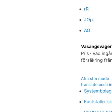
rR
JOp
AO
Vasängsvägen 
Pris · Vad ing
försäkring frå
Afm stm mode
translate eesti i
Systembolag 
Fastställer sk