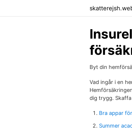
skatterejsh.we
Insurel
försäk
Byt din hemförsä
Vad ingår i en he
Hemförsäkringen 
dig trygg. Skaff
Bra appar för
Summer acad