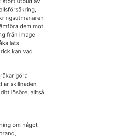
 stort utbud av
allsförsäkring,
äkringsutmanaren
 jämföra dem mot
ng från image
åkallats
prick kan vad
u råkar göra
 är skillnaden
tt lösöre, alltså
ttning om något
 brand,