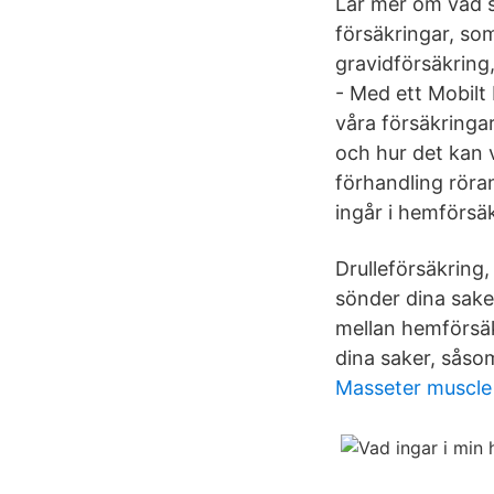
Lär mer om vad s
försäkringar, som
gravidförsäkring
- Med ett Mobilt
våra försäkringa
och hur det kan 
förhandling röran
ingår i hemförsäk
Drulleförsäkring, 
sönder dina sake
mellan hemförsäkr
dina saker, såsom
Masseter muscle