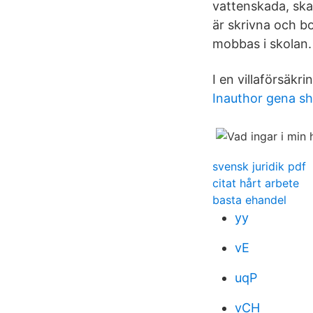
vattenskada, ska
är skrivna och bor
mobbas i skolan.
I en villaförsäkr
Inauthor gena s
svensk juridik pdf
citat hårt arbete
basta ehandel
yy
vE
uqP
vCH