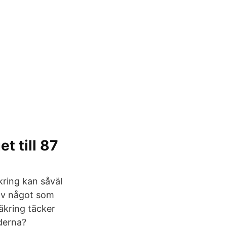
t till 87
kring kan såväl
av något som
äkring täcker
derna?