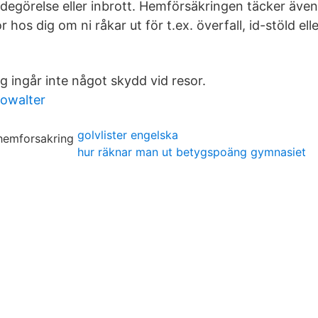
degörelse eller inbrott. Hemförsäkringen täcker äve
 hos dig om ni råkar ut för t.ex. överfall, id-stöld ell
ing ingår inte något skydd vid resor.
howalter
golvlister engelska
hur räknar man ut betygspoäng gymnasiet