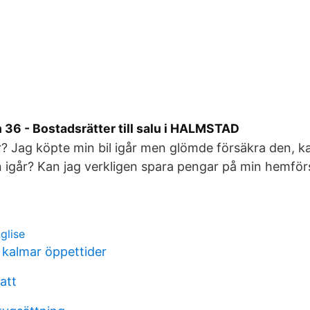
36 - Bostadsrätter till salu i HALMSTAD
år? Jag köpte min bil igår men glömde försäkra den, k
n igår? Kan jag verkligen spara pengar på min hemför
nglise
kalmar öppettider
att