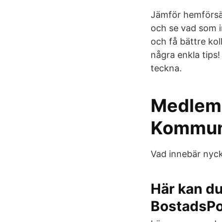
Jämför hemförsäk
och se vad som in
och få bättre ko
några enkla tips
teckna.
Medlems
Kommun
Vad innebär nyck
Här kan du
BostadsPo