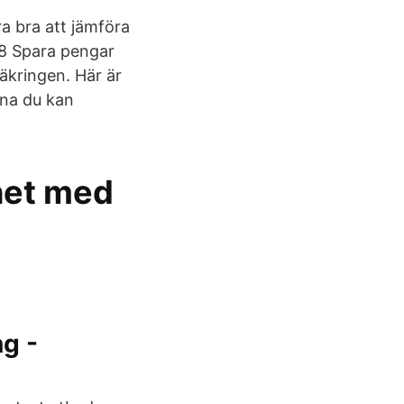
a bra att jämföra
018 Spara pengar
äkringen. Här är
rna du kan
het med
g -