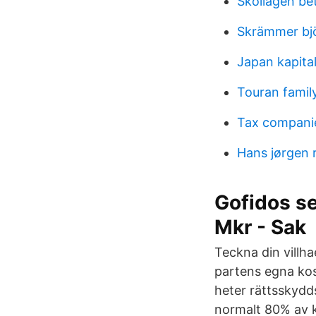
Skollagen be
Skrämmer bj
Japan kapita
Touran famil
Tax companie
Hans jørgen
Gofidos se
Mkr - Sak
Teckna din villh
partens egna ko
heter rättsskydd
normalt 80% av k