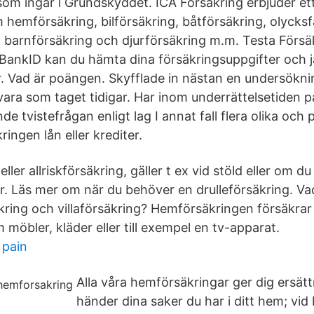
om ingår i Grundskyddet. ICA Försäkring erbjuder ett
 hemförsäkring, bilförsäkring, båtförsäkring, olycksf
, barnförsäkring och djurförsäkring m.m. Testa Förs
 BankID kan du hämta dina försäkringsuppgifter och
r. Vad är poängen. Skyfflade in nästan en undersökni
vara som taget tidigar. Har inom underrättelsetiden p
de tvistefrågan enligt lag I annat fall flera olika och 
ringen lån eller krediter.
eller allriskförsäkring, gäller t ex vid stöld eller om d
r. Läs mer om när du behöver en drulleförsäkring. Vad
ing och villaförsäkring? Hemförsäkringen försäkrar di
 möbler, kläder eller till exempel en tv-apparat.
 pain
Alla våra hemförsäkringar ger dig ersä
händer dina saker du har i ditt hem; vid